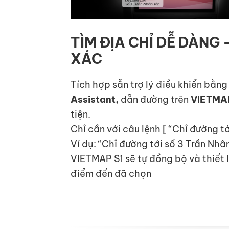
TÌM ĐỊA CHỈ DỄ DÀNG
XÁC
Tích hợp sẵn trợ lý điều khiển bằng
Assistant,
dẫn đường trên
VIETMA
tiện.
Chỉ cần với câu lệnh [ “Chỉ đường tớ
Ví dụ: “Chỉ đường tới số 3 Trần Nh
VIETMAP S1 sẽ tự đồng bộ và thiết lập
điểm đến đã chọn