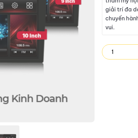
thẩm mỹ nội
giải trí đa 
chuyến hành
vui.
VIETMAP
LENOVO
D1
4G
quantity