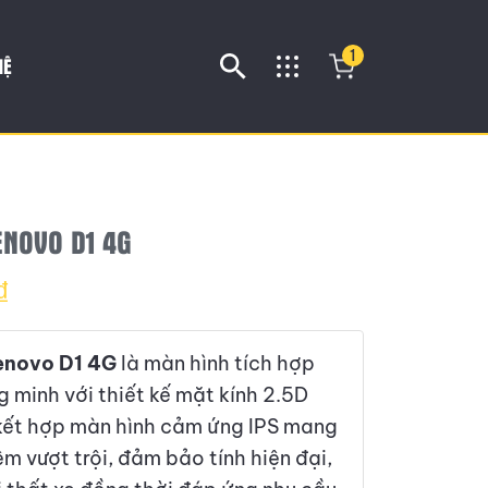
1
HỆ
ENOVO D1 4G
₫
enovo D1 4G
là màn hình tích hợp
ng minh với thiết kế mặt kính 2.5D
kết hợp màn hình cảm ứng IPS mang
iệm vượt trội, đảm bảo tính hiện đại,