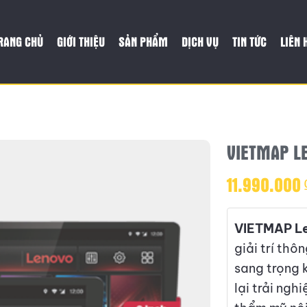
RANG CHỦ
GIỚI THIỆU
SẢN PHẨM
DỊCH VỤ
TIN TỨC
LIÊN 
VIETMAP L
11.990.000
VIETMAP L
giải trí thô
sang trọng 
lại trải ngh