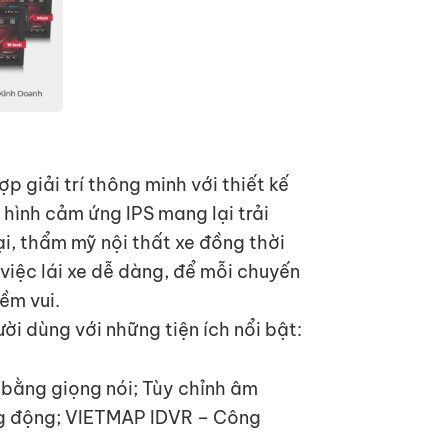
 giải trí thông minh với thiết kế
hình cảm ứng IPS mang lại trải
ại, thẩm mỹ nội thất xe đồng thời
 việc lái xe dễ dàng, để mỗi chuyến
ềm vui.
i dùng với những tiện ích nổi bật:
 bằng giọng nói; Tùy chỉnh âm
ng động; VIETMAP IDVR – Công