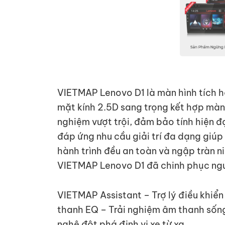
VIETMAP Lenovo D1 là màn hình tích hợp
mặt kính 2.5D sang trọng kết hợp màn 
nghiệm vượt trội, đảm bảo tính hiện đ
đáp ứng nhu cầu giải trí đa dạng giúp
hành trình đều an toàn và ngập tràn ni
VIETMAP Lenovo D1 đã chinh phục ngườ
VIETMAP Assistant – Trợ lý điều khiển
thanh EQ – Trải nghiệm âm thanh số
nghệ đột phá định vị xe từ xa.