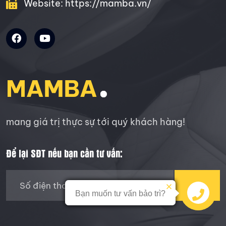
Website: https://mamba.vn/
mang giá trị thực sự tới quý khách hàng!
Để lại SĐT nếu bạn cần tư vấn:
GỬI
Bạn muốn tư vấn bảo trì?
Bạn muốn tư vấn bảo trì?
SMS
SMS
Zalo
Zalo