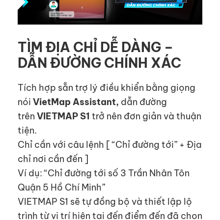
TÌM ĐỊA CHỈ DỄ DÀNG –
DẪN ĐƯỜNG CHÍNH XÁC
Tích hợp sẵn trợ lý điều khiển bằng giọng
nói
VietMap Assistant,
dẫn đường
trên
VIETMAP S1
trở nên đơn giản và thuận
tiện.
Chỉ cần với câu lệnh [ “Chỉ đường tới” + Địa
chỉ nơi cần đến ]
Ví dụ: “Chỉ đường tới số 3 Trần Nhân Tôn
Quận 5 Hồ Chí Minh”
VIETMAP S1 sẽ tự đồng bộ và thiết lập lộ
trình từ vị trí hiện tại đến điểm đến đã chọn