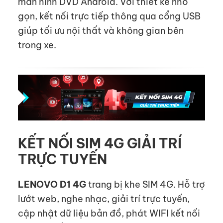
màn hình DVD Android. Với thiết kế nhỏ
gọn, kết nối trực tiếp thông qua cổng USB
giúp tối ưu nội thất và không gian bên
trong xe.
KẾT NỐI SIM 4G GIẢI TRÍ
TRỰC TUYẾN
LENOVO D1
4G
trang bị khe SIM 4G. Hỗ trợ
lướt web, nghe nhạc, giải trí trực tuyến,
cập nhật dữ liệu bản đồ, phát WIFI kết nối