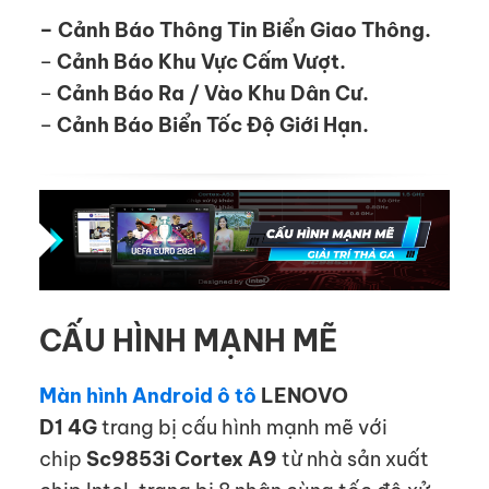
– Cảnh Báo Thông Tin Biển Giao Thông.
–
Cảnh Báo Khu Vực Cấm Vượt.
–
Cảnh Báo Ra / Vào Khu Dân Cư.
–
Cảnh Báo Biển Tốc Độ Giới Hạn.
CẤU HÌNH MẠNH MẼ
Màn hình Android ô tô
LENOVO
D1
4G
trang bị cấu hình mạnh mẽ với
chip
Sc9853i Cortex A9
từ nhà sản xuất