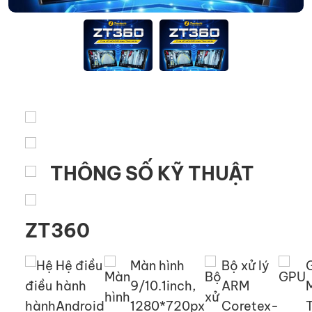
THÔNG SỐ KỸ THUẬT
ZT360
Hệ điều
Màn hình
Bộ xử lý
hành
9/10.1inch,
ARM
Android
1280*720px
Coretex-