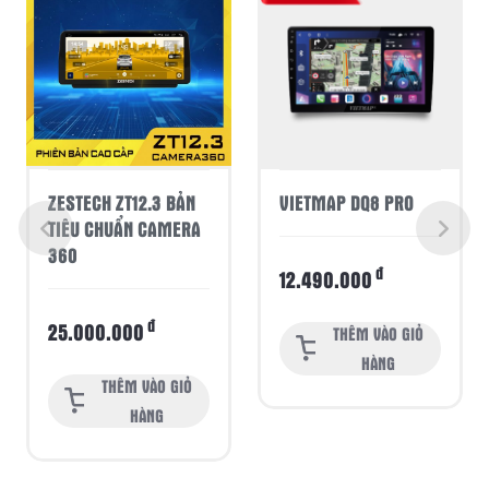
ZESTECH ZT12.3 BẢN
VIETMAP DQ8 PRO
TIÊU CHUẨN CAMERA
360
đ
12.490.000
đ
25.000.000
THÊM VÀO GIỎ
HÀNG
THÊM VÀO GIỎ
HÀNG