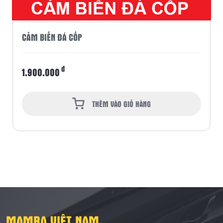
CẢM BIẾN ĐÁ CỐP
đ
1.900.000
THÊM VÀO GIỎ HÀNG
MAMBA VIỆT NAM