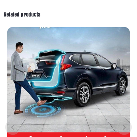
Box
DX-
Related products
265PRO
quantity