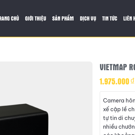
RANG CHỦ
GIỚI THIỆU
SẢN PHẨM
DỊCH VỤ
TIN TỨC
LIÊN 
VIETMAP R
1.975.000
₫
Camera hôn
xế cập lề c
tự tin di c
nhiều chướn