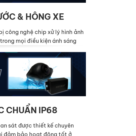
ƯỚC & HÔNG XE
bị công nghệ chip xử lý hình ảnh
n trong mọi điều kiện ánh sáng
C CHUẨN IP68
an sát được thiết kế chuyên
ải đảm bảo hoạt động tốt ở