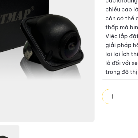
các khoảng 
chiều cao lớ
còn có thể 
thấp mà bìn
Việc lắp đặ
giải pháp hộ
lại lợi ích 
là đối với x
trong đô thị
VIETMAP
RC01
quantity