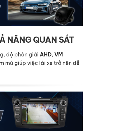
Ả NĂNG QUAN SÁT
g, độ phân giải
AHD
,
VM
 mù giúp việc lái xe trở nên dễ