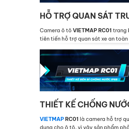
HỖ TRỢ QUAN SÁT TR
Camera ô tô
VIETMAP RC01
trang 
tiên tiến hỗ trợ quan sát xe an toà
THIẾT KẾ CHỐNG NƯỚ
VIETMAP
RC01
là camera hỗ trợ qu
dụng cho ô tô, vì vậy sản phẩm ph