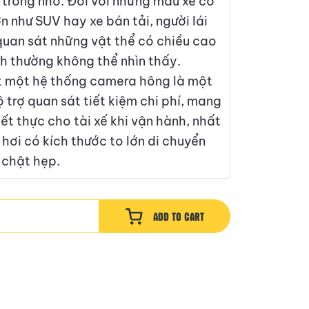
trống nhỏ. Đối với những mẫu xe có
n như SUV hay xe bán tải, người lái
quan sát những vật thể có chiều cao
h thường không thể nhìn thấy.
t một hệ thống camera hông là một
 trợ quan sát tiết kiệm chi phí, mang
thiết thực cho tài xế khi vận hành, nhất
e hơi có kích thước to lớn di chuyển
 chật hẹp.
ADD TO CART