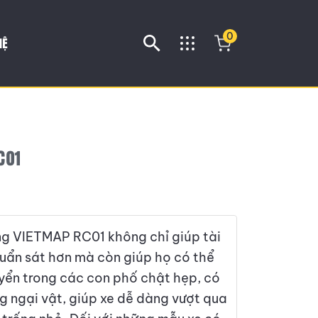
0
HỆ
C01
g VIETMAP RC01 không chỉ giúp tài
huẩn sát hơn mà còn giúp họ có thể
huyển trong các con phố chật hẹp, có
g ngại vật, giúp xe dễ dàng vượt qua