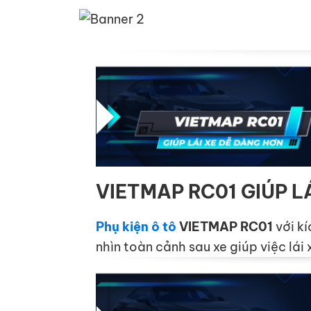
VIETMAP RC01 GIÚP L
Phụ kiện ô tô
VIETMAP RC01
với kí
nhìn toàn cảnh sau xe giúp việc lái