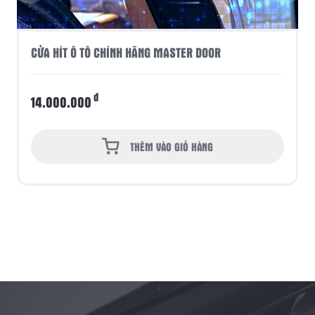
CỬA HÍT Ô TÔ CHÍNH HÃNG MASTER DOOR
đ
14.000.000
THÊM VÀO GIỎ HÀNG