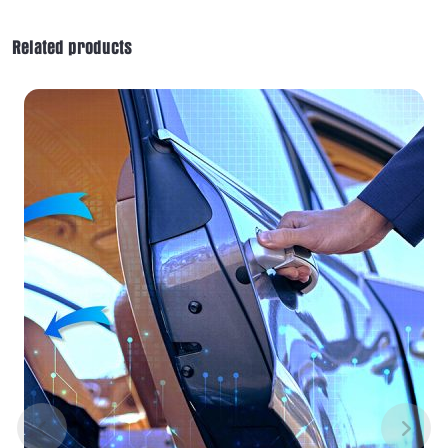
Box
DX-
Related products
265PRO
quantity