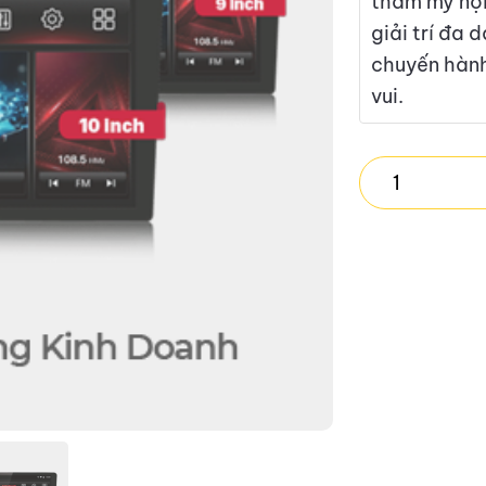
thẩm mỹ nội
giải trí đa 
chuyến hành
vui.
VIETMAP
LENOVO
D1
4G
quantity