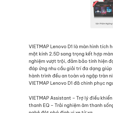
VIETMAP Lenovo D1 là màn hình tích hợp
mặt kính 2.5D sang trọng kết hợp màn 
nghiệm vượt trội, đảm bảo tính hiện đ
đáp ứng nhu cầu giải trí đa dạng giúp
hành trình đều an toàn và ngập tràn ni
VIETMAP Lenovo D1 đã chinh phục ngườ
VIETMAP Assistant – Trợ lý điều khiển
thanh EQ – Trải nghiệm âm thanh số
nghệ đột phá định vị xe từ xa.