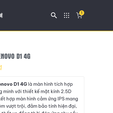
1
HỆ
ENOVO D1 4G
₫
enovo D1 4G
là màn hình tích hợp
ng minh với thiết kế mặt kính 2.5D
kết hợp màn hình cảm ứng IPS mang
iệm vượt trội, đảm bảo tính hiện đại,