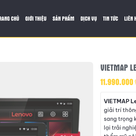
RANG CHỦ
GIỚI THIỆU
SẢN PHẨM
DỊCH VỤ
TIN TỨC
LIÊN 
VIETMAP L
11.990.000
VIETMAP L
giải trí thô
sang trọng 
lại trải ngh