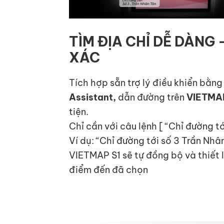
TÌM ĐỊA CHỈ DỄ DÀNG
XÁC
Tích hợp sẵn trợ lý điều khiển bằng
Assistant,
dẫn đường trên
VIETMA
tiện.
Chỉ cần với câu lệnh [ “Chỉ đường tớ
Ví dụ: “Chỉ đường tới số 3 Trần Nh
VIETMAP S1 sẽ tự đồng bộ và thiết lập
điểm đến đã chọn