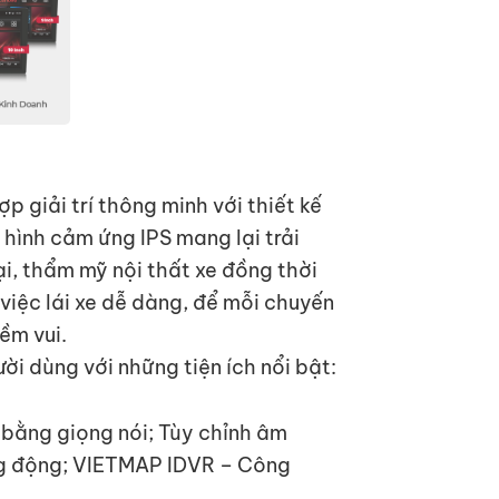
 giải trí thông minh với thiết kế
hình cảm ứng IPS mang lại trải
ại, thẩm mỹ nội thất xe đồng thời
 việc lái xe dễ dàng, để mỗi chuyến
ềm vui.
i dùng với những tiện ích nổi bật:
 bằng giọng nói; Tùy chỉnh âm
ng động; VIETMAP IDVR – Công