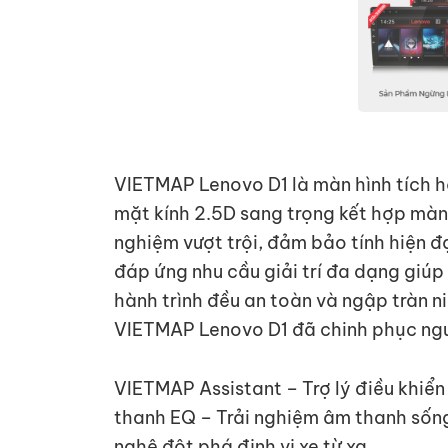
VIETMAP Lenovo D1 là màn hình tích hợp
mặt kính 2.5D sang trọng kết hợp màn 
nghiệm vượt trội, đảm bảo tính hiện đ
đáp ứng nhu cầu giải trí đa dạng giúp
hành trình đều an toàn và ngập tràn ni
VIETMAP Lenovo D1 đã chinh phục ngườ
VIETMAP Assistant – Trợ lý điều khiển
thanh EQ – Trải nghiệm âm thanh số
nghệ đột phá định vị xe từ xa.