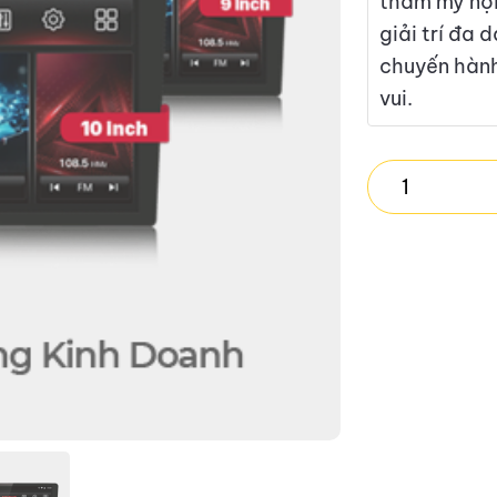
thẩm mỹ nội
giải trí đa 
chuyến hành
vui.
VIETMAP
LENOVO
D1
4G
quantity