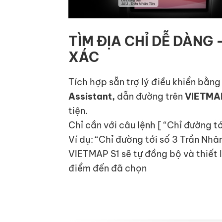
TÌM ĐỊA CHỈ DỄ DÀNG
XÁC
Tích hợp sẵn trợ lý điều khiển bằng
Assistant,
dẫn đường trên
VIETMA
tiện.
Chỉ cần với câu lệnh [ “Chỉ đường tớ
Ví dụ: “Chỉ đường tới số 3 Trần Nh
VIETMAP S1 sẽ tự đồng bộ và thiết lập
điểm đến đã chọn