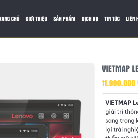
RANG CHỦ
GIỚI THIỆU
SẢN PHẨM
DỊCH VỤ
TIN TỨC
LIÊN 
VIETMAP L
11.990.000
VIETMAP L
giải trí thô
sang trọng 
lại trải ngh