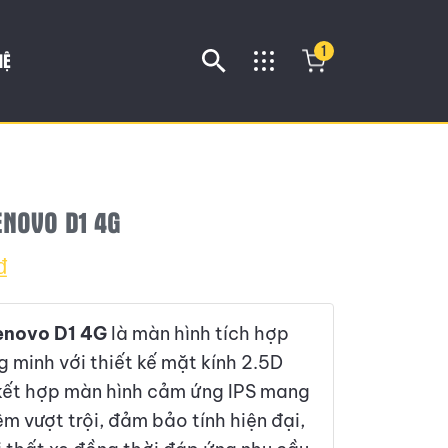
1
HỆ
ENOVO D1 4G
₫
enovo D1 4G
là màn hình tích hợp
ng minh với thiết kế mặt kính 2.5D
kết hợp màn hình cảm ứng IPS mang
iệm vượt trội, đảm bảo tính hiện đại,