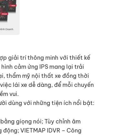
 giải trí thông minh với thiết kế
hình cảm ứng IPS mang lại trải
ại, thẩm mỹ nội thất xe đồng thời
 việc lái xe dễ dàng, để mỗi chuyến
ềm vui.
i dùng với những tiện ích nổi bật:
 bằng giọng nói; Tùy chỉnh âm
ng động; VIETMAP IDVR – Công