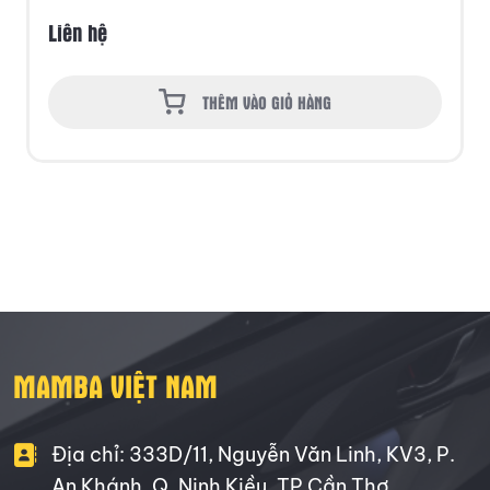
Liên hệ
THÊM VÀO GIỎ HÀNG
MAMBA VIỆT NAM
Địa chỉ: 333D/11, Nguyễn Văn Linh, KV3, P.
An Khánh, Q. Ninh Kiều, TP Cần Thơ