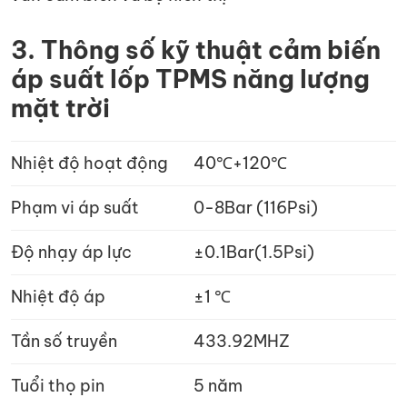
3. Thông số kỹ thuật cảm biến
áp suất lốp TPMS năng lượng
mặt trời
Nhiệt độ hoạt động
40℃+120℃
Phạm vi áp suất
0-8Bar (116Psi)
Độ nhạy áp lực
±0.1Bar(1.5Psi)
Nhiệt độ áp
±1 ℃
Tần số truyền
433.92MHZ
Tuổi thọ pin
5 năm