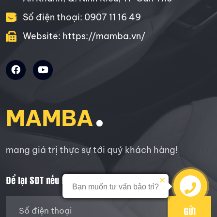
Số điện thoại: 0907 11 16 49
Website: https://mamba.vn/
mang giá trị thực sự tới quý khách hàng!
Để lại SĐT nếu bạn cần tư vấn:
Bạn muốn tư vấn bảo trì?
Bạn muốn tư vấn bảo trì?
SMS
SMS
Zalo
Zalo
GỬI