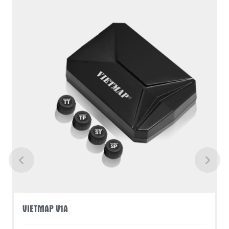
Lượng
Mặt
Trời
quantity
VIETMAP V1A