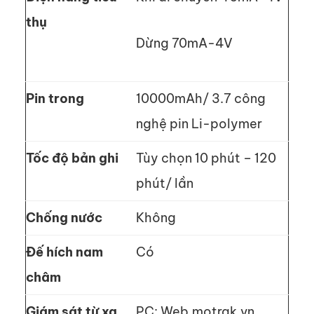
thụ
Dừng 70mA-4V
Pin trong
10000mAh/ 3.7 công
nghệ pin Li-polymer
Tốc độ bản ghi
Tùy chọn 10 phút – 120
phút/ lần
Chống nước
Không
Đế hích nam
Có
châm
Giám sát từ xa
PC: Web.motrak.vn