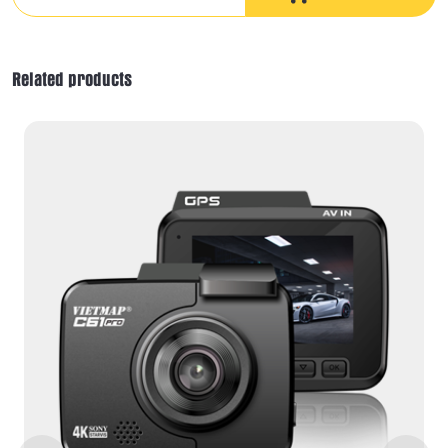
MTP9
quantity
Related products