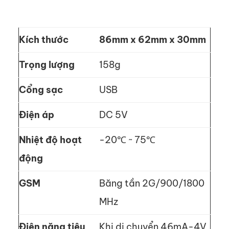
Kích thước
86mm x 62mm x 30mm
Trọng lượng
158g
Cổng sạc
USB
Điện áp
DC 5V
Nhiệt độ hoạt
-20℃ ~ 75℃
động
GSM
Băng tần 2G/900/1800
MHz
Điện năng tiêu
Khi di chuyển 46mA-4V