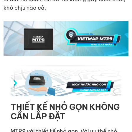
khó chịu nào cả.
THIẾT KẾ NHỎ GỌN KHÔNG
CẦN LẮP ĐẶT
MTP9 với thiết kế nhỏ gọn. Với ưu thế nhỏ