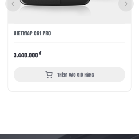
VIETMAP C61 PRO
đ
3.440.000
THÊM VÀO GIỎ HÀNG